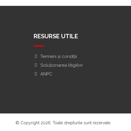
RESURSE UTILE
Termeni și condiții
Soluționarea litigiilor
ANPC
© Copyright 2026. Toate drepturile sunt rezervate.