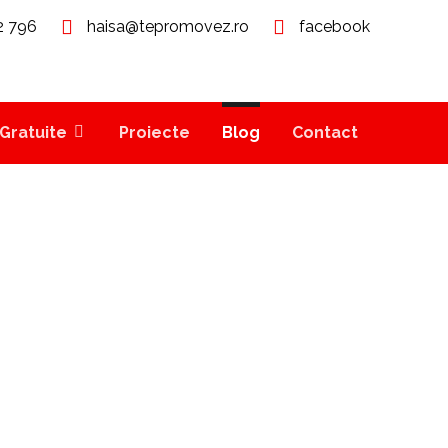
2 796
haisa@tepromovez.ro
facebook
Gratuite
Proiecte
Blog
Contact