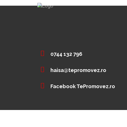
0744 132 796
haisa@tepromovez.ro
Facebook TePromovez.ro