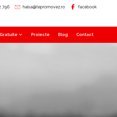
2 796
haisa@tepromovez.ro
facebook
Gratuite
Proiecte
Blog
Contact