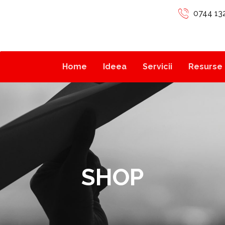
0744 13
Home
Ideea
Servicii
Resurse 
SHOP