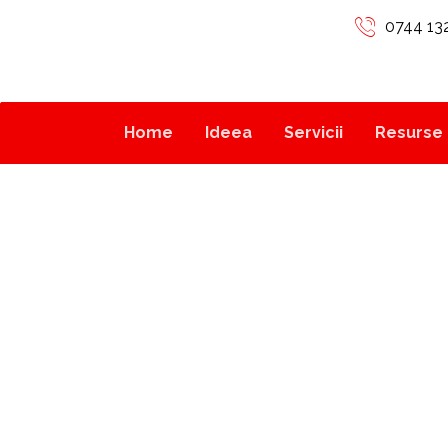
0744 13
Home
Ideea
Servicii
Resurse 
UICK CONTACT FO