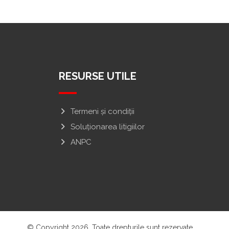
RESURSE UTILE
Termeni și condiții
Soluționarea litigiilor
ANPC
© Copyright 2026. Toate drepturile sunt rezervate.