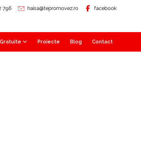
2 796
haisa@tepromovez.ro
facebook
Gratuite
Proiecte
Blog
Contact
RM