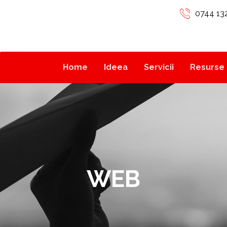
0744 13
Home
Ideea
Servicii
Resurse 
WEB