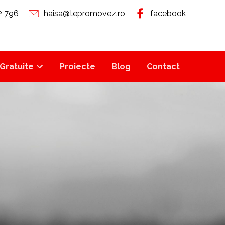
2 796
haisa@tepromovez.ro
facebook
Gratuite
Proiecte
Blog
Contact