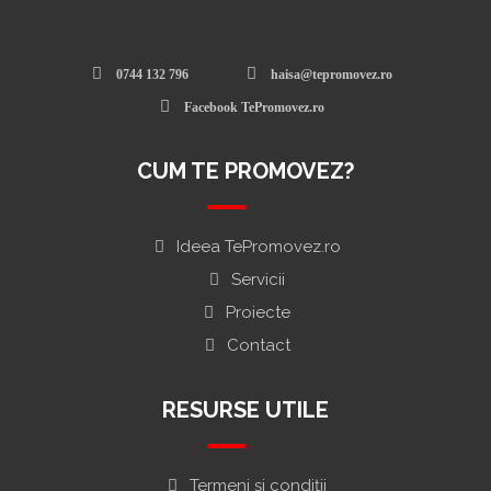
0744 132 796
haisa@tepromovez.ro
Facebook TePromovez.ro
CUM TE PROMOVEZ?
Ideea TePromovez.ro
Servicii
Proiecte
Contact
RESURSE UTILE
Termeni și condiții