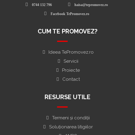
0744 132 796
haisa@tepromovez.ro
Facebook TePromovez.ro
CUM TE PROMOVEZ?
Ideea TePromovez.ro
Servicii
Proiecte
Contact
RESURSE UTILE
Termeni și condiții
Soluționarea litigiilor