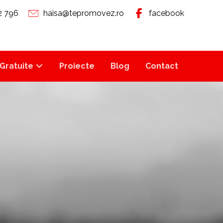
2 796
haisa@tepromovez.ro
facebook
Gratuite
Proiecte
Blog
Contact