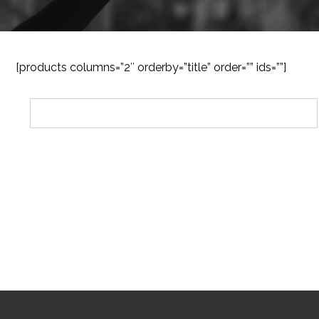
[products columns=”2″ orderby=”title” order=”” ids=””]