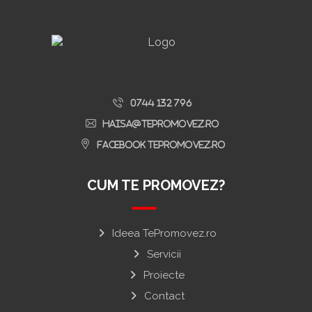
0744 132 796
haisa@tepromovez.ro
Facebook TePromovez.ro
CUM TE PROMOVEZ?
Ideea TePromovez.ro
Servicii
Proiecte
Contact