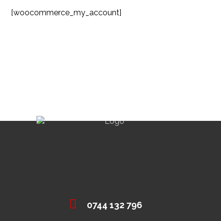
[woocommerce_my_account]
0744 132 796