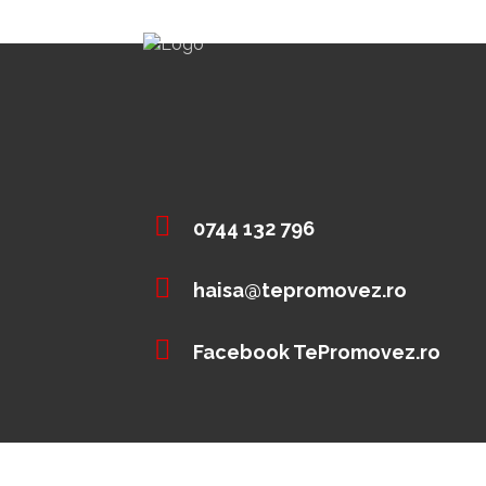
0744 132 796
haisa@tepromovez.ro
Facebook TePromovez.ro