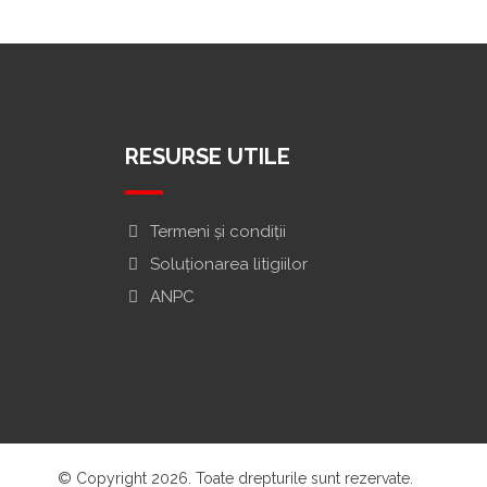
RESURSE UTILE
Termeni și condiții
Soluționarea litigiilor
ANPC
© Copyright 2026. Toate drepturile sunt rezervate.