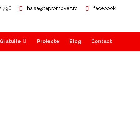
2 796
haisa@tepromovez.ro
facebook
Gratuite
Proiecte
Blog
Contact