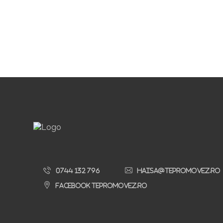
0744 132 796
haisa@tepromovez.ro
Facebook TePromovez.ro