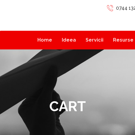
0744 13
Home
Ideea
Servicii
Resurse 
CART