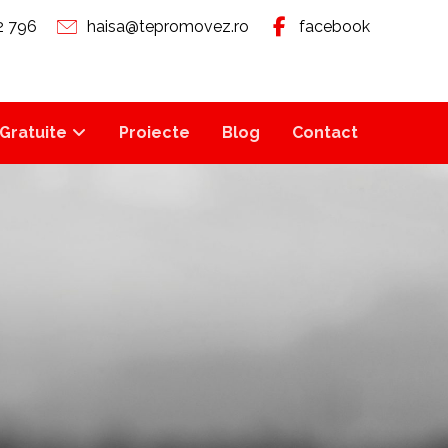
2 796
haisa@tepromovez.ro
facebook
Gratuite
Proiecte
Blog
Contact